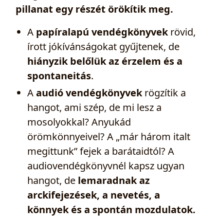
pillanat egy részét örökítik meg.
A
papíralapú vendégkönyvek
rövid,
írott jókívánságokat gyűjtenek, de
hiányzik belőlük az érzelem és a
spontaneitás
.
A
audió vendégkönyvek
rögzítik a
hangot, ami szép, de mi lesz a
mosolyokkal? Anyukád
örömkönnyeivel? A „már három italt
megittunk” fejek a barátaidtól? A
audiovendégkönyvnél kapsz ugyan
hangot, de
lemaradnak az
arckifejezések, a nevetés, a
könnyek és a spontán mozdulatok.