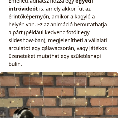
Emellett adhatsz hozzá egy
egyedi
intróvideót
is, amely akkor fut az
érintőképernyőn, amikor a kagyló a
helyén van. Ez az animáció bemutathatja
a párt (például kedvenc fotóit egy
slideshow-ban), megjelenítheti a vállalati
arculatot egy gálavacsorán, vagy játékos
üzeneteket mutathat egy születésnapi
bulin.