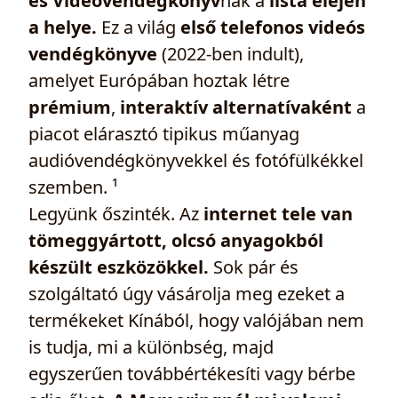
és Videóvendégkönyv
nak a
lista elején
a helye.
Ez a világ
első telefonos videós
vendégkönyve
(2022-ben indult),
amelyet Európában hoztak létre
prémium
,
interaktív alternatívaként
a
piacot elárasztó tipikus műanyag
audióvendégkönyvekkel és fotófülkékkel
szemben. ¹
Legyünk őszinték. Az
internet tele van
tömeggyártott, olcsó anyagokból
készült eszközökkel.
Sok pár és
szolgáltató úgy vásárolja meg ezeket a
termékeket Kínából, hogy valójában nem
is tudja, mi a különbség, majd
egyszerűen továbbértékesíti vagy bérbe