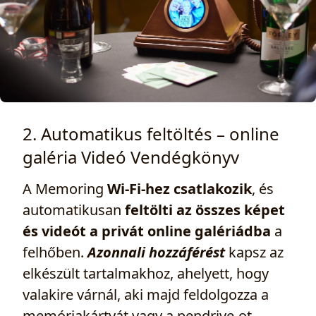
2. Automatikus feltöltés – online
galéria Videó Vendégkönyv
A Memoring
Wi‑Fi‑hez csatlakozik
, és
automatikusan
feltölti az összes képet
és videót a privát online galériádba
a
felhőben.
Azonnali hozzáférést
kapsz az
elkészült tartalmakhoz, ahelyett, hogy
valakire várnál, aki majd feldolgozza a
memóriakártyát vagy a pendrive‑ot.