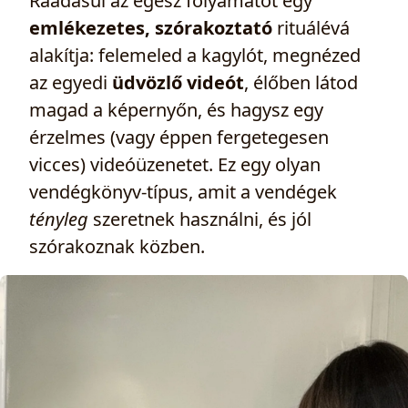
Ráadásul az egész folyamatot egy
emlékezetes, szórakoztató
rituálévá
alakítja: felemeled a kagylót, megnézed
az egyedi
üdvözlő videót
, élőben látod
magad a képernyőn, és hagysz egy
érzelmes (vagy éppen fergetegesen
vicces) videóüzenetet. Ez egy olyan
vendégkönyv-típus, amit a vendégek
tényleg
szeretnek használni, és jól
szórakoznak közben.