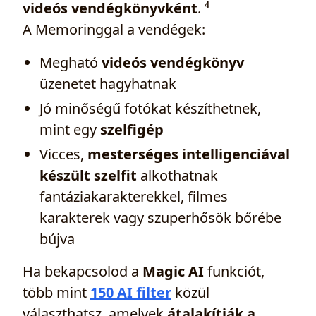
videós vendégkönyvként
. ⁴
A Memoringgal a vendégek:
Megható
videós vendégkönyv
üzenetet hagyhatnak
Jó minőségű fotókat készíthetnek,
mint egy
szelfigép
Vicces,
mesterséges intelligenciával
készült szelfit
alkothatnak
fantáziakarakterekkel, filmes
karakterek vagy szuperhősök bőrébe
bújva
Ha bekapcsolod a
Magic AI
funkciót,
több mint
150 AI filter
közül
választhatsz, amelyek
átalakítják a