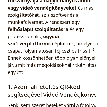
túlszárnyalja a hagyományos audió-
vagy videó vendégkönyveket
és más
szolgáltatókat, az a szoftver és a
munkafolyamat. A rendszert egy
felhőalapú szolgáltatásra
és egy
professzionális,
egyedi
szoftverplatformra
építették, amelyet a
csapat folyamatosan fejleszt és frissít. ⁶
Ennek köszönhetően több olyan előnyel
jár, amit más megoldásoknál ritkán látsz
együtt:
1. Azonnali letöltés QR‑kód
segítségével Videó Vendégkönyv
Senki sem szeret heteket várni a fotóira.