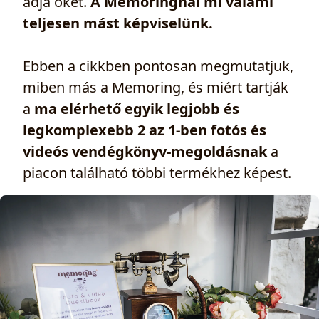
adja őket.
A Memoringnál mi valami
teljesen mást képviselünk.
Ebben a cikkben pontosan megmutatjuk,
miben más a Memoring, és miért tartják
a
ma elérhető egyik legjobb és
legkomplexebb 2 az 1-ben fotós és
videós vendégkönyv-megoldásnak
a
piacon található többi termékhez képest.