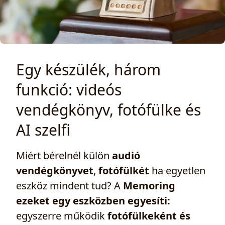
Egy készülék, három
funkció: videós
vendégkönyv, fotófülke és
AI szelfi
Miért bérelnél külön
audió
vendégkönyvet
,
fotófülkét
ha egyetlen
eszköz mindent tud? A
Memoring
ezeket egy eszközben egyesíti:
egyszerre működik
fotófülkeként és