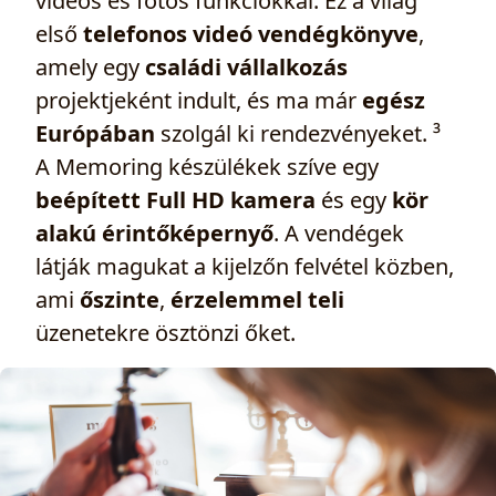
videós és fotós funkciókkal. Ez a világ
első
telefonos videó vendégkönyve
,
amely egy
családi vállalkozás
projektjeként indult, és ma már
egész
Európában
szolgál ki rendezvényeket. ³
A Memoring készülékek szíve egy
beépített Full HD kamera
és egy
kör
alakú érintőképernyő
. A vendégek
látják magukat a kijelzőn felvétel közben,
ami
őszinte
,
érzelemmel teli
üzenetekre ösztönzi őket.