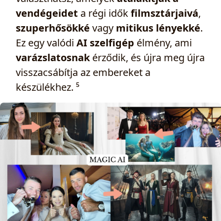
vendégeidet
a régi idők
filmsztárjaivá
,
szuperhősökké
vagy
mitikus lényekké
.
Ez egy valódi
AI szelfigép
élmény, ami
varázslatosnak
érződik, és újra meg újra
visszacsábítja az embereket a
készülékhez. ⁵