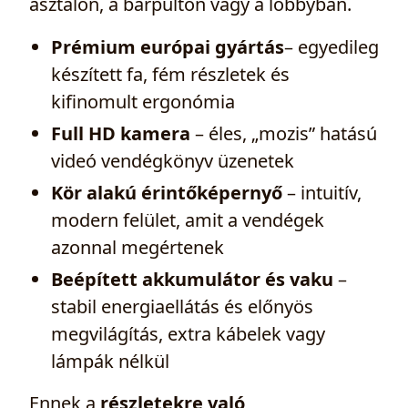
asztalon, a bárpulton vagy a lobbyban.
Prémium európai gyártás
– egyedileg
készített fa, fém részletek és
kifinomult ergonómia
Full HD kamera
– éles, „mozis” hatású
videó vendégkönyv üzenetek
Kör alakú érintőképernyő
– intuitív,
modern felület, amit a vendégek
azonnal megértenek
Beépített akkumulátor és vaku
–
stabil energiaellátás és előnyös
megvilágítás, extra kábelek vagy
lámpák nélkül
Ennek a
részletekre való