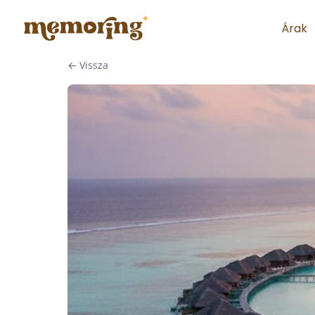
Árak
←
Vissza