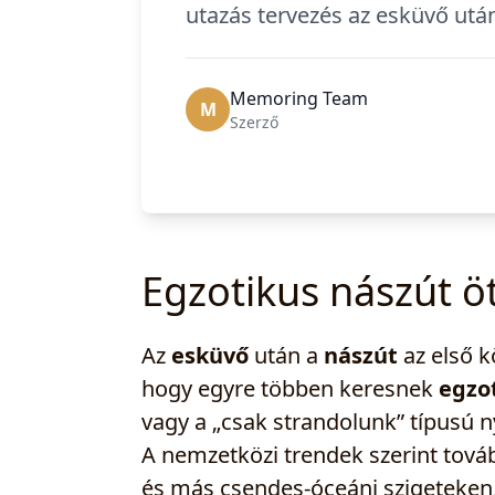
utazás tervezés az esküvő utá
Memoring Team
M
Szerző
Egzotikus nászút ö
Az
esküvő
után a
nászút
az első k
hogy egyre többen keresnek
egzo
vagy a „csak strandolunk” típusú n
A nemzetközi trendek szerint továb
és más csendes-óceáni szigeteken,