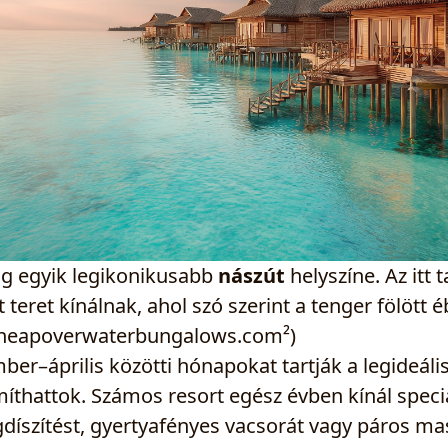
lág egyik legikonikusabb
nászút
helyszíne. Az itt 
vát teret kínálnak, ahol szó szerint a tenger fölött
(cheapoverwaterbungalows.com²)
ber–április közötti hónapokat tartják a legideál
íthattok. Számos resort egész évben kínál spec
gdíszítést, gyertyafényes vacsorát vagy páros ma