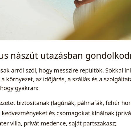
us nászút utazásban gondolkod
ak arról szól, hogy messzire repültök. Sokkal i
környezet, az időjárás, a szállás és a szolgálta
, hogy gyakran:
ezetet biztosítanak (lagúnák, pálmafák, fehér h
ló kedvezményeket és csomagokat kínálnak (privá
ater villa, privát medence, saját partszakasz;