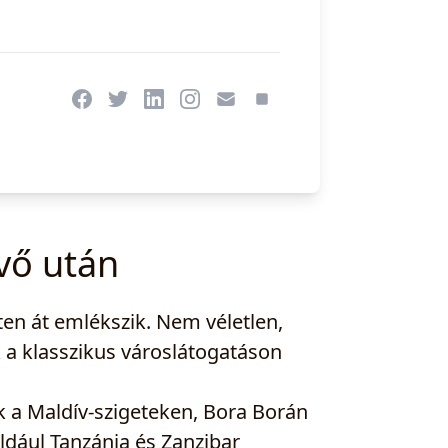
vő után
ten át emlékszik. Nem véletlen,
a klasszikus városlátogatáson
ók a Maldív-szigeteken, Bora Borán
ldául Tanzánia és Zanzibar