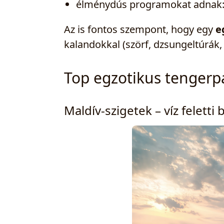
élménydús programokat adnak: sz
Az is fontos szempont, hogy egy
e
kalandokkal (szörf, dzsungeltúrák,
Top egzotikus tengerpa
Maldív-szigetek – víz feletti