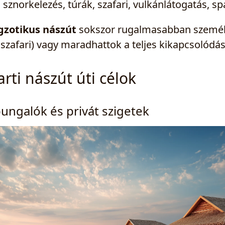
norkelezés, túrák, szafari, vulkánlátogatás, spa
gzotikus nászút
sokszor rugalmasabban személy
 szafari) vagy maradhattok a teljes kikapcsolódá
rti nászút úti célok
 bungalók és privát szigetek