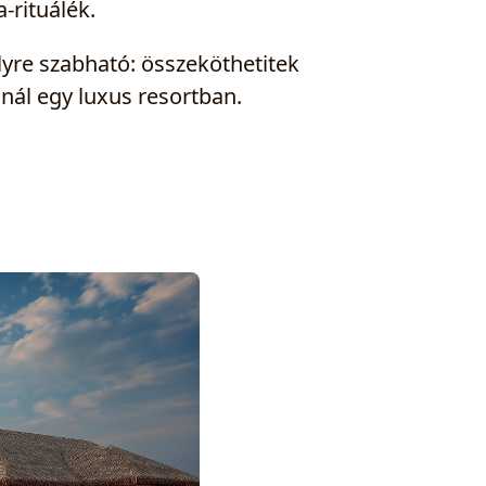
-rituálék.
re szabható: összeköthetitek
snál egy luxus resortban.