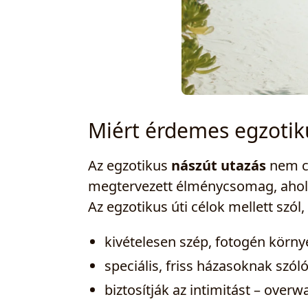
Miért érdemes egzotik
Az egzotikus
nászút utazás
nem cs
megtervezett élménycsomag, ahol a 
Az egzotikus úti célok mellett szól
kivételesen szép, fotogén körny
speciális, friss házasoknak szó
biztosítják az intimitást – overw