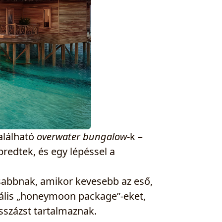
található
overwater bungalow
-k –
 ébredtek, és egy lépéssel a
isabbnak, amikor kevesebb az eső,
iális „honeymoon package”-eket,
sszázst tartalmaznak.