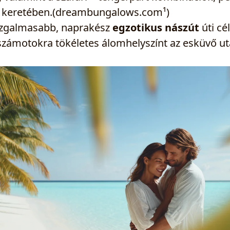
keretében.(dreambungalows.com¹)
izgalmasabb, naprakész
egzotikus nászút
úti cé
számotokra tökéletes álomhelyszínt az esküvő ut