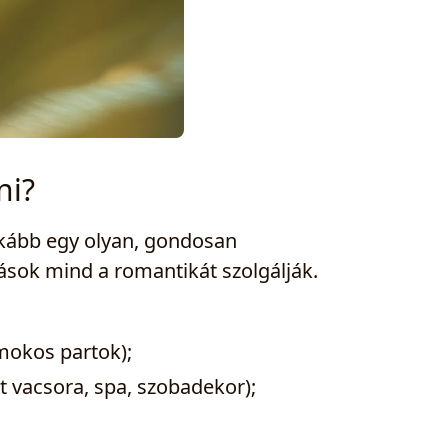
ni?
nkább egy olyan, gondosan
tások mind a romantikát szolgálják.
omokos partok);
t vacsora, spa, szobadekor);