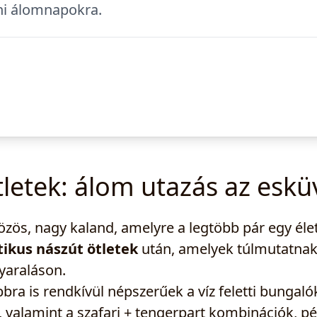
ni álomnapokra.
tletek: álom utazás az eskü
özös, nagy kaland, amelyre a legtöbb pár egy éle
tikus nászút ötletek
után, amelyek túlmutatnak 
yaraláson.
bra is rendkívül népszerűek a víz feletti bungal
 valamint a szafari + tengerpart kombinációk, pé