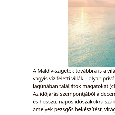
A Maldív-szigetek továbbra is a vi
vagyis víz feletti villák – olyan pri
lagúnában találjátok magatokat.
Az időjárás szempontjából a decem
és hosszú, napos időszakokra szám
amelyek pezsgős bekészítést, virá