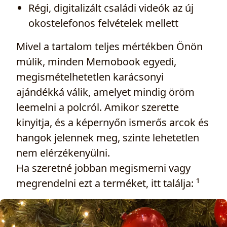
Régi, digitalizált családi videók az új
okostelefonos felvételek mellett
Mivel a tartalom teljes mértékben Önön
múlik, minden Memobook egyedi,
megismételhetetlen karácsonyi
ajándékká válik, amelyet mindig öröm
leemelni a polcról. Amikor szerette
kinyitja, és a képernyőn ismerős arcok és
hangok jelennek meg, szinte lehetetlen
nem elérzékenyülni.
Ha szeretné jobban megismerni vagy
megrendelni ezt a terméket, itt találja: ¹