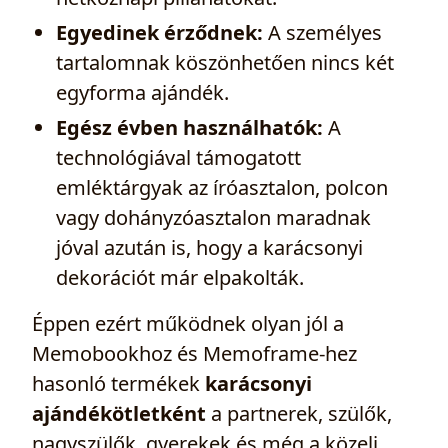
Egyedinek érződnek:
A személyes
tartalomnak köszönhetően nincs két
egyforma ajándék.
Egész évben használhatók:
A
technológiával támogatott
emléktárgyak az íróasztalon, polcon
vagy dohányzóasztalon maradnak
jóval azután is, hogy a karácsonyi
dekorációt már elpakolták.
Éppen ezért működnek olyan jól a
Memobookhoz és Memoframe-hez
hasonló termékek
karácsonyi
ajándékötletként
a partnerek, szülők,
nagyszülők, gyerekek és még a közeli