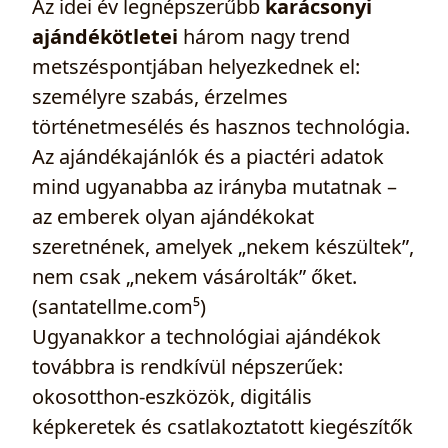
Az idei év legnépszerűbb
karácsonyi
ajándékötletei
három nagy trend
metszéspontjában helyezkednek el:
személyre szabás, érzelmes
történetmesélés és hasznos technológia.
Az ajándékajánlók és a piactéri adatok
mind ugyanabba az irányba mutatnak –
az emberek olyan ajándékokat
szeretnének, amelyek „nekem készültek”,
nem csak „nekem vásárolták” őket.
(santatellme.com⁵)
Ugyanakkor a technológiai ajándékok
továbbra is rendkívül népszerűek:
okosotthon-eszközök, digitális
képkeretek és csatlakoztatott kiegészítők