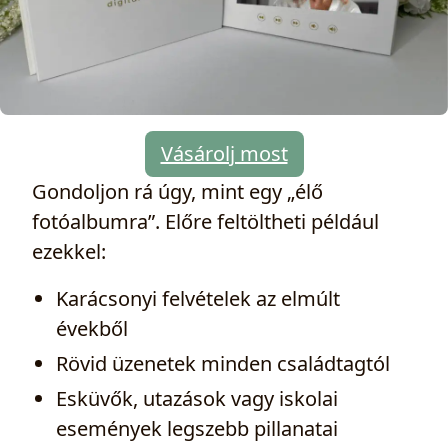
Vásárolj most
Gondoljon rá úgy, mint egy „élő
fotóalbumra”. Előre feltöltheti például
ezekkel:
Karácsonyi felvételek az elmúlt
évekből
Rövid üzenetek minden családtagtól
Esküvők, utazások vagy iskolai
események legszebb pillanatai