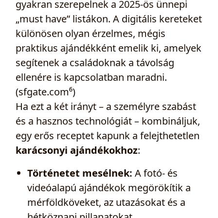
gyakran szerepelnek a 2025-ös ünnepi
„must have” listákon. A digitális kereteket
különösen olyan érzelmes, mégis
praktikus ajándékként emelik ki, amelyek
segítenek a családoknak a távolság
ellenére is kapcsolatban maradni.
(sfgate.com⁶)
Ha ezt a két irányt – a személyre szabást
és a hasznos technológiát – kombináljuk,
egy erős receptet kapunk a felejthetetlen
karácsonyi ajándékokhoz
:
Történetet mesélnek:
A fotó- és
videóalapú ajándékok megörökítik a
mérföldköveket, az utazásokat és a
hétköznapi pillanatokat.