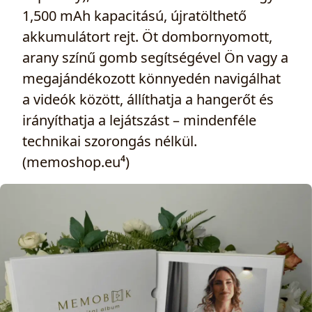
1,500 mAh kapacitású, újratölthető
akkumulátort rejt. Öt dombornyomott,
arany színű gomb segítségével Ön vagy a
megajándékozott könnyedén navigálhat
a videók között, állíthatja a hangerőt és
irányíthatja a lejátszást – mindenféle
technikai szorongás nélkül.
(memoshop.eu⁴)