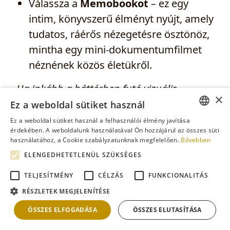
Válassza a
Memobookot
– ez egy
intim, könyvszerű élményt nyújt, amely
tudatos, ráérős nézegetésre ösztönöz,
mintha egy mini‑dokumentumfilmet
néznének közös életükről.
Ha inkább a háttérben futó vizuális
×
élményeket kedveli, amelyek feldobják a
Ez a weboldal sütiket használ
teret…
Ez a weboldal sütiket használ a felhasználói élmény javítása
ENGLISH
érdekében. A weboldalunk használatával Ön hozzájárul az összes süti
használatához, a Cookie szabályzatunknak megfelelően.
Bővebben
Válassza a
Memoframe-et
–
ROMANIAN
ELENGEDHETETLENÜL SZÜKSÉGES
hasonlóan működik, mint egy digitális
FRENCH
képkeret, videókat és képeket
TELJESÍTMÉNY
CÉLZÁS
FUNKCIONALITÁS
GERMAN
váltogatva, élettel megtöltve bármilyen
RÉSZLETEK MEGJELENÍTÉSE
HUNGARIAN
helyiséget.
ÖSSZES ELFOGADÁSA
ÖSSZES ELUTASÍTÁSA
Ezeket a kérdéseket is érdemes