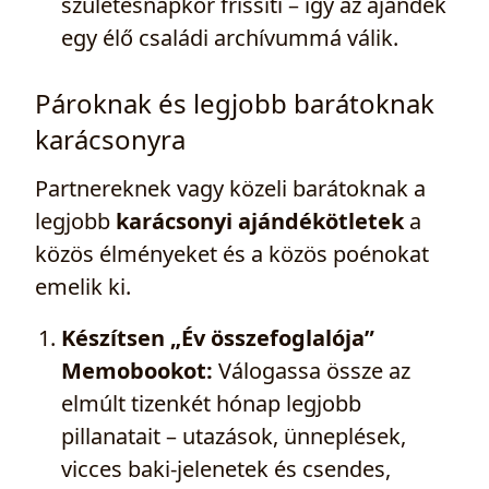
születésnapkor frissíti – így az ajándék
egy élő családi archívummá válik.
Pároknak és legjobb barátoknak
karácsonyra
Partnereknek vagy közeli barátoknak a
legjobb
karácsonyi ajándékötletek
a
közös élményeket és a közös poénokat
emelik ki.
Készítsen „Év összefoglalója”
Memobookot:
Válogassa össze az
elmúlt tizenkét hónap legjobb
pillanatait – utazások, ünneplések,
vicces baki‑jelenetek és csendes,