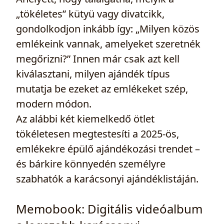
„tökéletes” kütyü vagy divatcikk,
gondolkodjon inkább így: „Milyen közös
emlékeink vannak, amelyeket szeretnék
megőrizni?” Innen már csak azt kell
kiválasztani, milyen ajándék típus
mutatja be ezeket az emlékeket szép,
modern módon.
Az alábbi két kiemelkedő ötlet
tökéletesen megtestesíti a 2025-ös,
emlékekre épülő ajándékozási trendet –
és bárkire könnyedén személyre
szabhatók a karácsonyi ajándéklistáján.
Memobook: Digitális videóalbum