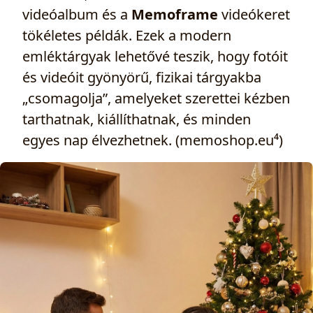
videóalbum és a
Memoframe
videókeret
tökéletes példák. Ezek a modern
emléktárgyak lehetővé teszik, hogy fotóit
és videóit gyönyörű, fizikai tárgyakba
„csomagolja”, amelyeket szerettei kézben
tarthatnak, kiállíthatnak, és minden
egyes nap élvezhetnek. (memoshop.eu⁴)