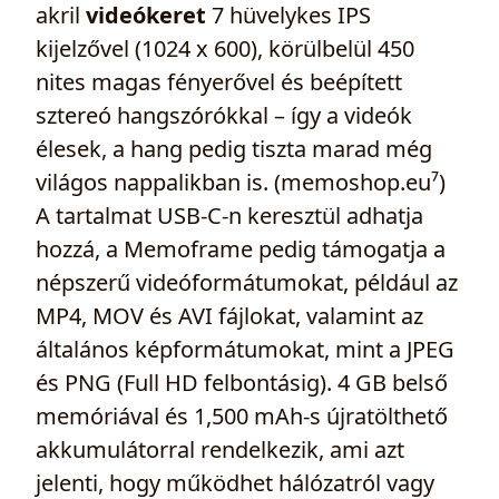
akril
videókeret
7 hüvelykes IPS
kijelzővel (1024 x 600), körülbelül 450
nites magas fényerővel és beépített
sztereó hangszórókkal – így a videók
élesek, a hang pedig tiszta marad még
világos nappalikban is. (memoshop.eu⁷)
A tartalmat USB‑C-n keresztül adhatja
hozzá, a Memoframe pedig támogatja a
népszerű videóformátumokat, például az
MP4, MOV és AVI fájlokat, valamint az
általános képformátumokat, mint a JPEG
és PNG (Full HD felbontásig). 4 GB belső
memóriával és 1,500 mAh-s újratölthető
akkumulátorral rendelkezik, ami azt
jelenti, hogy működhet hálózatról vagy