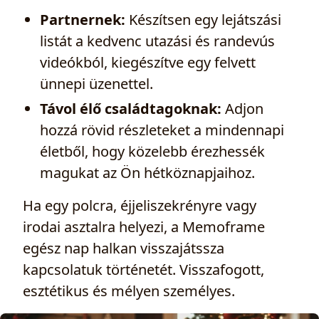
Partnernek:
Készítsen egy lejátszási
listát a kedvenc utazási és randevús
videókból, kiegészítve egy felvett
ünnepi üzenettel.
Távol élő családtagoknak:
Adjon
hozzá rövid részleteket a mindennapi
életből, hogy közelebb érezhessék
magukat az Ön hétköznapjaihoz.
Ha egy polcra, éjjeliszekrényre vagy
irodai asztalra helyezi, a Memoframe
egész nap halkan visszajátssza
kapcsolatuk történetét. Visszafogott,
esztétikus és mélyen személyes.