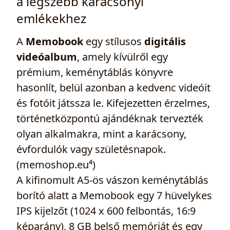
a legszebb karácsonyi
emlékekhez
A
Memobook
egy stílusos
digitális
videóalbum
, amely kívülről egy
prémium, keménytáblás könyvre
hasonlít, belül azonban a kedvenc videóit
és fotóit játssza le. Kifejezetten érzelmes,
történetközpontú ajándéknak tervezték
olyan alkalmakra, mint a karácsony,
évfordulók vagy születésnapok.
(memoshop.eu⁴)
A kifinomult A5-ös vászon keménytáblás
borító alatt a Memobook egy 7 hüvelykes
IPS kijelzőt (1024 x 600 felbontás, 16:9
képarány), 8 GB belső memóriát és egy