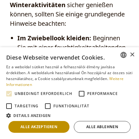
Winteraktivitäten
sicher genießen
können, sollten Sie einige grundlegende
Hinweise beachten:
Im Zwiebellook kleiden:
Beginnen
Sie mit einer feuchtigkeitsableitenden
×
Unterschicht, fügen Sie eine
Diese Webseite verwendet Cookies.
wärmende mittlere Schicht hinzu und
Ez a weboldal sütiket használ a felhasználói élmény javítása
ENGLISH
érdekében. A weboldalunk használatával Ön hozzájárul az összes süti
tragen Sie darüber eine wind- und
használatához, a Cookie szabályzatunknak megfelelően.
Weitere
ROMANIAN
wasserabweisende Außenschicht. ²
Informationen
FRENCH
UNBEDINGT ERFORDERLICH
PERFORMANCE
Hände, Füße und Kopf schützen:
GERMAN
Tragen Sie eine warme Mütze,
TARGETING
FUNKTIONALITÄT
Handschuhe, dicke Socken und
HUNGARIAN
DETAILS ANZEIGEN
isolierte Schuhe oder Stiefel, um
ALLE AKZEPTIEREN
ALLE ABLEHNEN
Erfrierungen vorzubeugen.